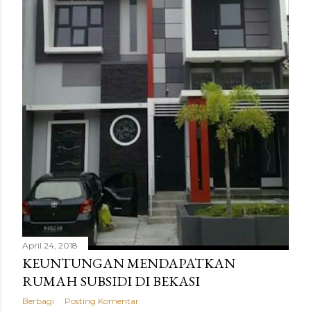
g
a
n
April 24, 2018
KEUNTUNGAN MENDAPATKAN
RUMAH SUBSIDI DI BEKASI
Berbagi
Posting Komentar