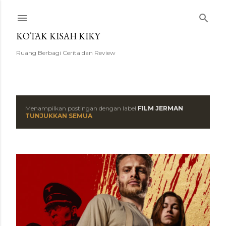
Langsung ke konten utama
KOTAK KISAH KIKY
Ruang Berbagi Cerita dan Review
Menampilkan postingan dengan label
FILM JERMAN
P
TUNJUKKAN SEMUA
o
s
t
i
n