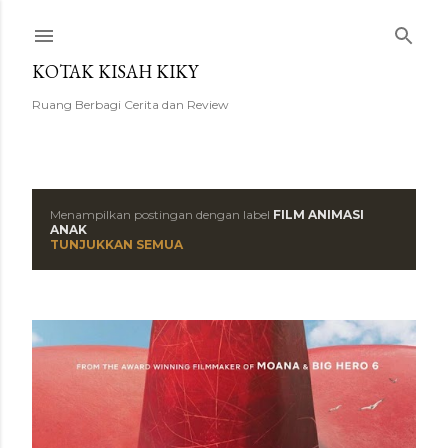
Langsung ke konten utama
KOTAK KISAH KIKY
Ruang Berbagi Cerita dan Review
Menampilkan postingan dengan label
FILM ANIMASI
P
ANAK
TUNJUKKAN SEMUA
o
s
t
i
n