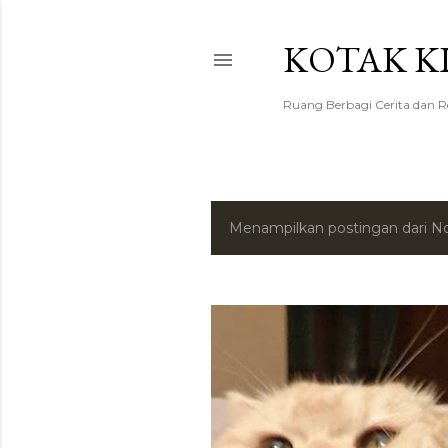
KOTAK K
Ruang Berbagi Cerita dan 
Menampilkan postingan dari N
P
o
s
t
i
n