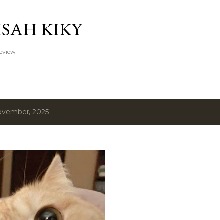
Langsung ke konten utama
ISAH KIKY
Review
ovember, 2025