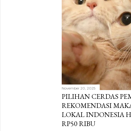
g
a
n
November 20, 2025
PILIHAN CERDAS PE
REKOMENDASI MAK
LOKAL INDONESIA 
RP50 RIBU