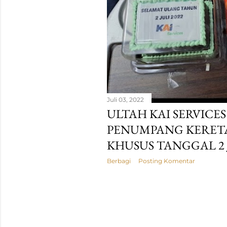
g
a
n
Juli 03, 2022
ULTAH KAI SERVICE
PENUMPANG KERETA
KHUSUS TANGGAL 2 J
Berbagi
Posting Komentar