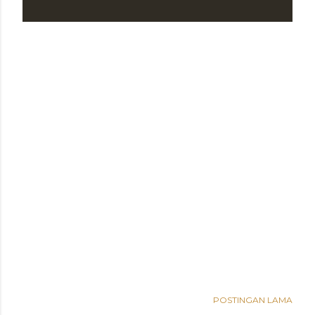
g
a
n
POSTINGAN LAMA