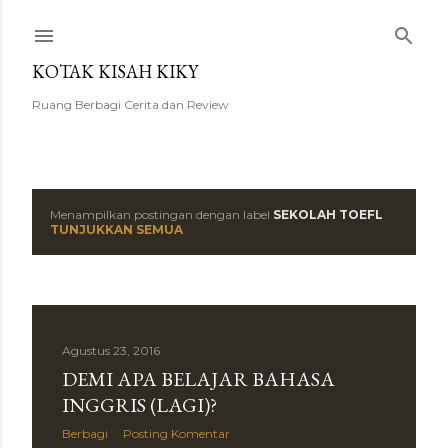
Langsung ke konten utama
KOTAK KISAH KIKY
Ruang Berbagi Cerita dan Review
Menampilkan postingan dengan label
SEKOLAH TOEFL
P
TUNJUKKAN SEMUA
o
s
t
Agustus 23, 2016
DEMI APA BELAJAR BAHASA
i
INGGRIS (LAGI)?
n
Berbagi
Posting Komentar