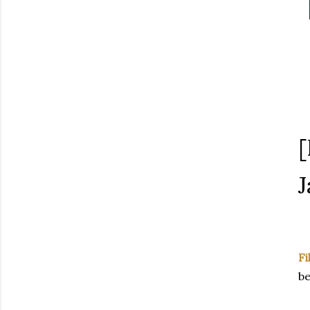
J
Fi
be