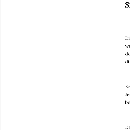
S
D
w
de
di
K
J
be
Da