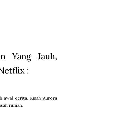
an Yang Jauh,
etflix :
i awal cerita. Kisah Aurora
pisah rumah.