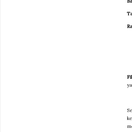
Ba
Ta
Ra
F
ya
Se
k
m