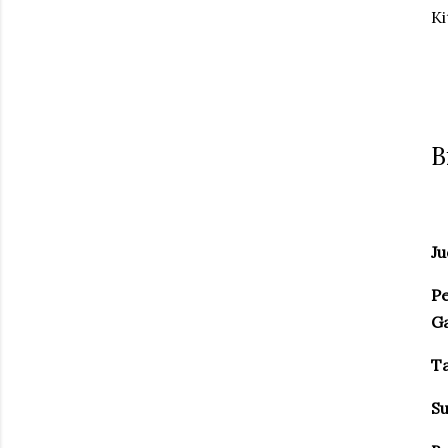
Ki
B
Ju
P
G
Ta
S