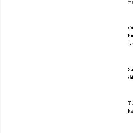
r
Or
ha
te
Sa
di
T
ka