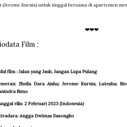
t (Jerome Kurnia) untuk tinggal bersama di apartemen me
❤️❤️❤️
iodata Film :
dul film : Jalan yang Jauh, Jangan Lupa Pulang
emeran: Sheila Dara Aisha; Jerome Kurnia; Lutesha; R
anindra Bimo
nggal rilis: 2 Februari 2023 (Indonesia)
utradara: Angga Dwimas Sasongko