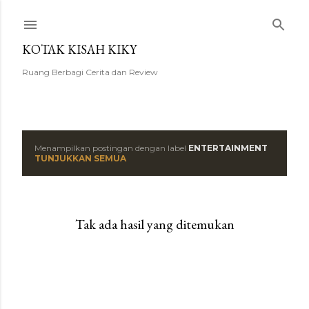
Langsung ke konten utama
KOTAK KISAH KIKY
Ruang Berbagi Cerita dan Review
Menampilkan postingan dengan label
ENTERTAINMENT
P
TUNJUKKAN SEMUA
o
s
Tak ada hasil yang ditemukan
t
i
n