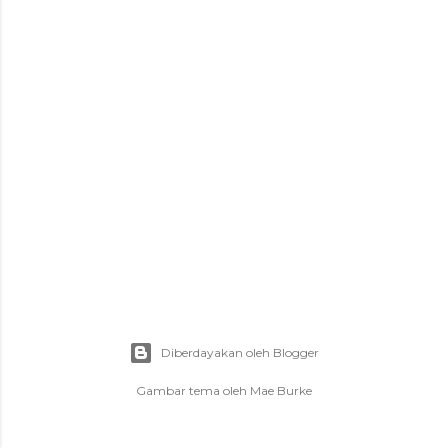
g
a
n
Diberdayakan oleh Blogger
Gambar tema oleh
Mae Burke