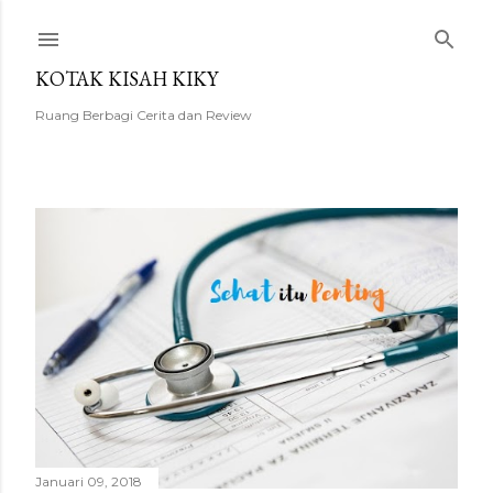
Langsung ke konten utama
KOTAK KISAH KIKY
Ruang Berbagi Cerita dan Review
P
o
s
t
i
n
Januari 09, 2018